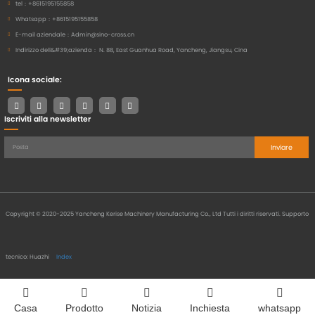
tel：
+8615195155858
Whatsapp：
+8615195155858
E-mail aziendale：
Admin@sino-cross.cn
Indirizzo dell&#39;azienda：
N. 88, East Guanhua Road, Yancheng, Jiangsu, Cina
Icona sociale:
Iscriviti alla newsletter
Inviare
Copyright © 2020-2025 Yancheng Kerise Machinery Manufacturing Co., Ltd Tutti i diritti riservati.
Supporto
tecnico: Huazhi
Index
Casa
Prodotto
Notizia
Inchiesta
whatsapp