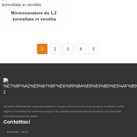
Miniescavatore da 1,2 
tonnellate in vendita
1
2
3
4
5
I prodotti dell'azienda vengono esportati in Europa, Nord America, Sud America, Australia e altre
regioni, e l'azienda ha instaurato rapporti di cooperazione amichevoli e duraturi con rinomate
aziende nazionali ed estere.
Contattaci
Referente：
Nik Xu