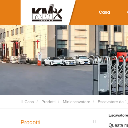
Casa
Casa
Prodotti
Miniescavatore
Escavatore da 1,
Escavatore 
Prodotti
Questa mac