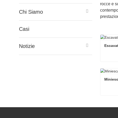
rocce e s
contempo 
Chi Siamo
prestazion
Casi
Notizie
Escavat
Escavat
Contat
Miniesc
Miniesc
Contat