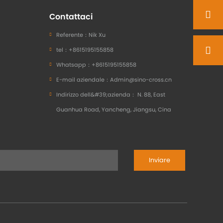
Contattaci
Referente：
Nik Xu
tel：
+8615195155858
Whatsapp：
+8615195155858
E-mail aziendale：
Admin@sino-cross.cn
Indirizzo dell&#39;azienda：
N. 88, East
Guanhua Road, Yancheng, Jiangsu, Cina
Inviare