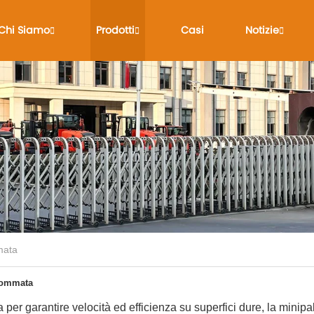
Chi Siamo
Prodotti
Casi
Notizie
mata
gommata
a per garantire velocità ed efficienza su superfici dure, la mini