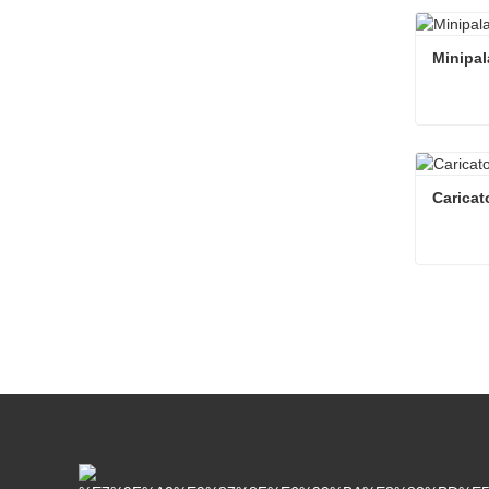
Mini car
Contat
Minipa
Minipa
Contat
Caricat
Caricat
Contat