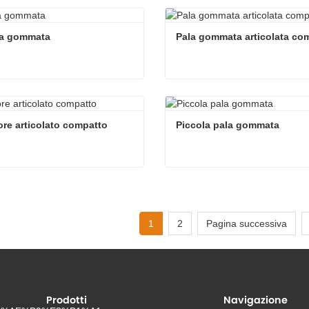
icatore frontale in vendita
Terna
ta ora
Contatta ora
la gommata
Pala gommata articolata co
la gommata
Pala gommata articolata co
ta ora
Contatta ora
ore articolato compatto
Piccola pala gommata
ore articolato compatto
Piccola pala gommata
ta ora
Contatta ora
1
2
Pagina successiva
Prodotti
Navigazione