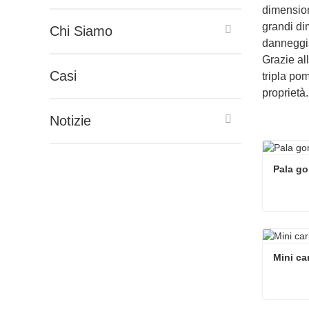
dimension
grandi di
Chi Siamo
danneggia
Grazie all
Casi
tripla pom
proprietà.
Notizie
Pala go
Pala go
Contat
Mini ca