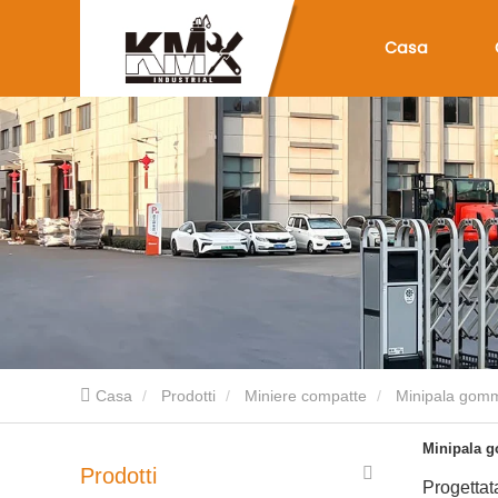
Casa
Casa
Prodotti
Miniere compatte
Minipala gom
Minipala 
Prodotti
Progettat