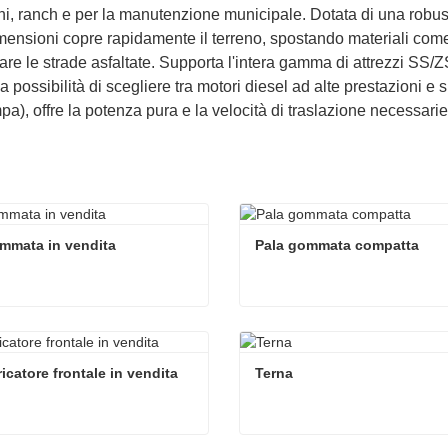
i, ranch e per la manutenzione municipale. Dotata di una robus
mensioni copre rapidamente il terreno, spostando materiali come
re le strade asfaltate. Supporta l'intera gamma di attrezzi SS/Z
a possibilità di scegliere tra motori diesel ad alte prestazioni e 
pa), offre la potenza pura e la velocità di traslazione necessarie
mmata in vendita
Pala gommata compatta
mmata in vendita
Pala gommata compatta
ta ora
Contatta ora
ricatore frontale in vendita
Terna