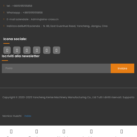
tel：
+8615195155858
Whatsapp：
+8615195155858
E-mail aziendale：
Admin@sino-cross.cn
Indirizzo dell&#39;azienda：
N. 88, East Guanhua Road, Yancheng, Jiangsu, Cina
Icona sociale:
Iscriviti alla newsletter
Inviare
Copyright © 2020-2025 Yancheng Kerise Machinery Manufacturing Co., Ltd Tutti i diritti riservati.
Supporto
tecnico: Huazhi
Index