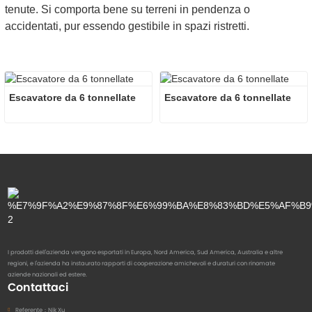
tenute. Si comporta bene su terreni in pendenza o
accidentati, pur essendo gestibile in spazi ristretti.
Escavatore da 6 tonnellate
Escavatore da 6 tonnellate
I prodotti dell'azienda vengono esportati in Europa, Nord America, Sud America, Australia e altre
regioni, e l'azienda ha instaurato rapporti di cooperazione amichevoli e duraturi con rinomate
aziende nazionali ed estere.
Contattaci
Referente：
Nik Xu