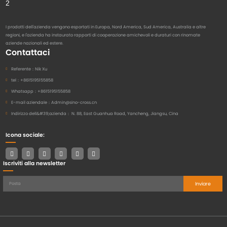
I prodotti dell'azienda vengono esportati in Europa, Nord America, Sud America, Australia e altre
regioni, e l'azienda ha instaurato rapporti di cooperazione amichevoli e duraturi con rinomate
aziende nazionali ed estere.
Contattaci
Referente：
Nik Xu
tel：
+8615195155858
Whatsapp：
+8615195155858
E-mail aziendale：
Admin@sino-cross.cn
Indirizzo dell&#39;azienda：
N. 88, East Guanhua Road, Yancheng, Jiangsu, Cina
Icona sociale:
Iscriviti alla newsletter
Inviare