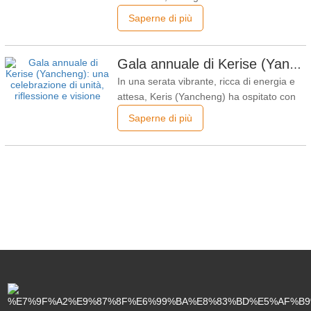
dell'estrazione mineraria, lo scavo e il
Saperne di più
livellamento sono tra le attività quotidiane
più comuni. La scelta dell'accessorio
giusto per l'escavatore è essenziale per
Gala annuale di Kerise (Yancheng): una celebrazione di unità, riflessione e visione
migliorare la produttività, garantire la
In una serata vibrante, ricca di energia e
sicurezza e prolungare la
attesa, Keris (Yancheng) ha ospitato con
successo il suo gala annuale, riunendo
Saperne di più
dipendenti di tutti i reparti per riflettere sui
risultati dell'anno trascorso e tracciare una
rotta coraggiosa per il futuro. L'evento è
stato un armonioso mix di riflessioni