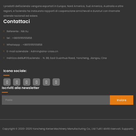
I prodotti dell'azienda vengono esportati in Europa, Nord America, Sud America, Australia e altre
regioni, e l'azienda ha instaurato rapporti di cooperazione amichevoli e duraturi con rinomate
aziende nazionali ed estere.
Contattaci
Referente：
Nik Xu
tel：
+8615195155858
Whatsapp：
+8615195155858
E-mail aziendale：
Admin@sino-cross.cn
Indirizzo dell&#39;azienda：
N. 88, East Guanhua Road, Yancheng, Jiangsu, Cina
Icona sociale:
Iscriviti alla newsletter
Inviare
Copyright © 2020-2025 Yancheng Kerise Machinery Manufacturing Co., Ltd Tutti i diritti riservati.
Supporto