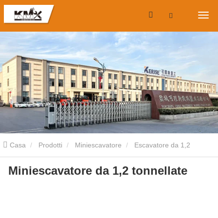
Casa
Prodotti
Miniescavatore
Escavatore da 1,2
Miniescavatore da 1,2 tonnellate
tonnellate
Minsabisavator da 1.2 strumento