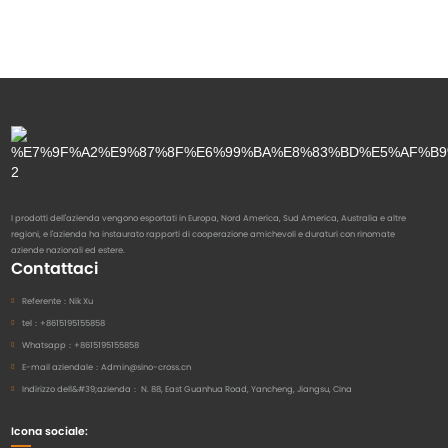
I prodotti dell'azienda vengono esportati in Europa, Nord America, Sud America, Australia e altre
regioni, e l'azienda ha instaurato rapporti di cooperazione amichevoli e duraturi con rinomate
aziende nazionali ed estere.
Contattaci
Referente：
Nik Xu
tel：
+8615195155858
Whatsapp：
+8615195155858
E-mail aziendale：
Admin@sino-cross.cn
Indirizzo dell&#39;azienda：
N. 88, East Guanhua Road, Yancheng, Jiangsu, Cina
Icona sociale: