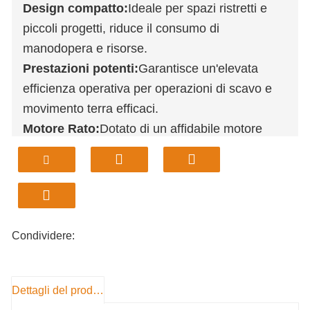
Design compatto:
Ideale per spazi ristretti e
piccoli progetti, riduce il consumo di
manodopera e risorse.
Prestazioni potenti:
Garantisce un'elevata
efficienza operativa per operazioni di scavo e
movimento terra efficaci.
Motore Rato:
Dotato di un affidabile motore
Rato, che garantisce un funzionamento
regolare e coerente.
Applicazioni flessibili:
Adatto per livellamento
del terreno, bonifica di aree incolte e lavori di
drenaggio.
Condividere:
Disponibilità globale:
Spedizione diretta dai
magazzini statunitensi, riducendo al minimo i
tempi di attesa per i clienti.
Dettagli del prodotto