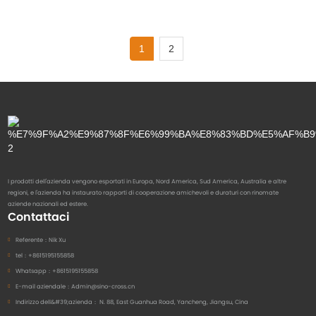
1
2
I prodotti dell'azienda vengono esportati in Europa, Nord America, Sud America, Australia e altre
regioni, e l'azienda ha instaurato rapporti di cooperazione amichevoli e duraturi con rinomate
aziende nazionali ed estere.
Contattaci
Referente：
Nik Xu
tel：
+8615195155858
Whatsapp：
+8615195155858
E-mail aziendale：
Admin@sino-cross.cn
Indirizzo dell&#39;azienda：
N. 88, East Guanhua Road, Yancheng, Jiangsu, Cina