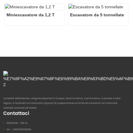
Miniescavatore da 1,2 T
Escavatore da 5 tonnellate
I prodotti dell'azienda vengono esportati in Europa, Nord America, Sud America, Australia e altre
regioni, e l'azienda ha instaurato rapporti di cooperazione amichevoli e duraturi con rinomate
aziende nazionali ed estere.
Contattaci
Referente：
Nik Xu
tel：
+8615195155858