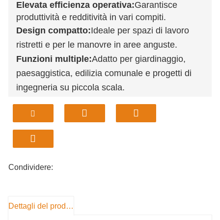
Elevata efficienza operativa:
Garantisce
produttività e redditività in vari compiti.
Design compatto:
Ideale per spazi di lavoro
ristretti e per le manovre in aree anguste.
Funzioni multiple:
Adatto per giardinaggio,
paesaggistica, edilizia comunale e progetti di
ingegneria su piccola scala.
Motore robusto:
Fornisce potenza sufficiente
per un funzionamento efficace in diversi
ambienti.
Imballaggio professionale:
Garantisce una
consegna sicura con la massima attenzione ai
Condividere:
dettagli.
Dettagli del prodotto