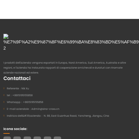
I prodotti dell'azienda vengono esportati in Europa, Nord America, Sud America, Australia e altre
regioni, e l'azienda ha instaurato rapporti di cooperazione amichevoli e duraturi con rinomate
aziende nazionali ed estere.
Contattaci
Referente：
Nik Xu
tel：
+8615195155858
Whatsapp：
+8615195155858
E-mail aziendale：
Admin@sino-cross.cn
Indirizzo dell&#39;azienda：
N. 88, East Guanhua Road, Yancheng, Jiangsu, Cina
Icona sociale: