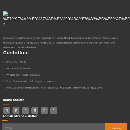
I prodotti dell'azienda vengono esportati in Europa, Nord America, Sud America, Australia e altre
regioni, e l'azienda ha instaurato rapporti di cooperazione amichevoli e duraturi con rinomate
aziende nazionali ed estere.
Contattaci
Referente：
Nik Xu
tel：
+8615195155858
Whatsapp：
+8615195155858
E-mail aziendale：
Admin@sino-cross.cn
Indirizzo dell&#39;azienda：
N. 88, East Guanhua Road, Yancheng, Jiangsu, Cina
Icona sociale:
Iscriviti alla newsletter
Inviare