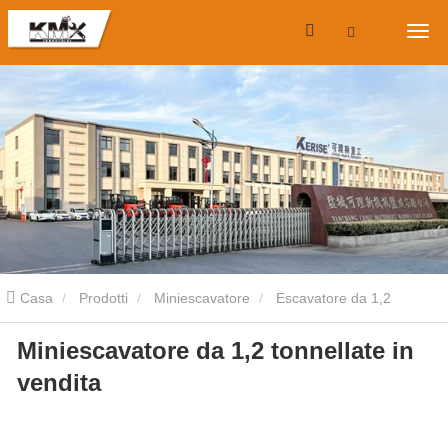
Casa
Prodotti
Miniescavatore
Escavatore da 1,2
Miniescavatore da 1,2 tonnellate in
tonnellate
Minsabisavator da 1,2 tonnellate in vendita
vendita