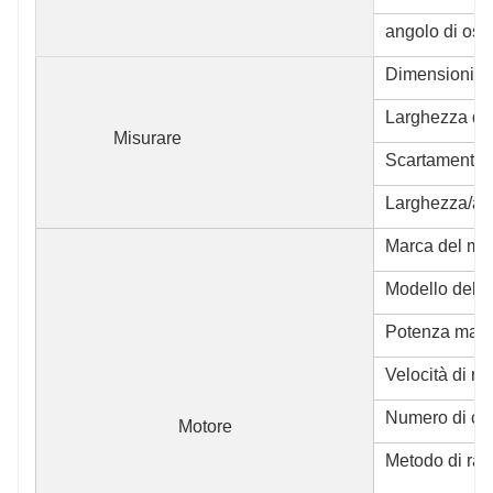
angolo di osci
Dimensioni
Larghezza del
Misurare
Scartamento 
Larghezza/alt
Marca del mot
Modello del m
Potenza mass
Velocità di r
Numero di cili
Motore
Metodo di raf