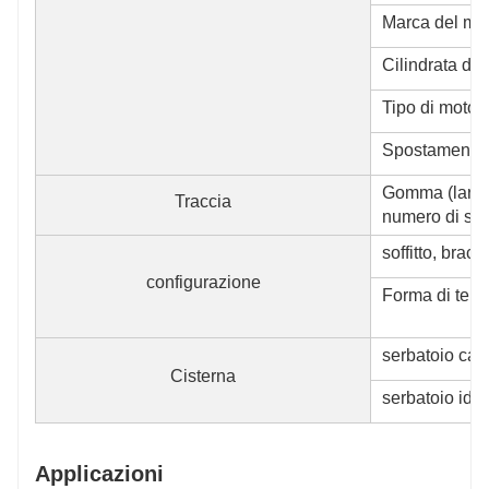
Marca del mo
Cilindrata del
Tipo di motore
Spostamento:
Gomma (larghe
Traccia
numero di sez
soffitto, brac
configurazione
Forma di ten
serbatoio carb
Cisterna
serbatoio idra
Applicazioni