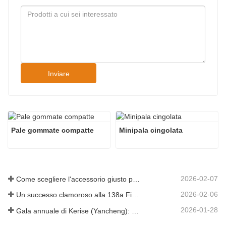
Inviare
Pale gommate compatte
Minipala cingolata
2026-02-07
Come scegliere l'accessorio giusto per l'escavatore per lavori di scavo e livellamento
2026-02-06
Un successo clamoroso alla 138a Fiera di Canton!
2026-01-28
Gala annuale di Kerise (Yancheng): una celebrazione di unità, riflessione e visione