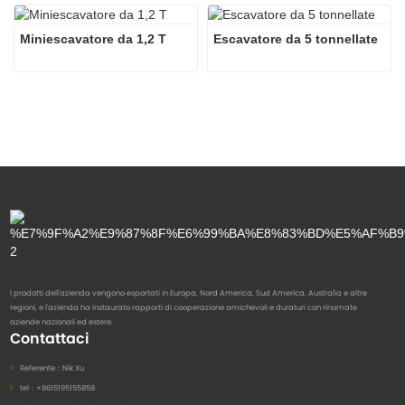
Miniescavatore da 1,2 T
Escavatore da 5 tonnellate
I prodotti dell'azienda vengono esportati in Europa, Nord America, Sud America, Australia e altre
regioni, e l'azienda ha instaurato rapporti di cooperazione amichevoli e duraturi con rinomate
aziende nazionali ed estere.
Contattaci
Referente：
Nik Xu
tel：
+8615195155858