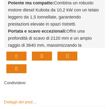
Potente ma compatto:
Combina un robusto
motore diesel Kubota da 10,2 kW con un telaio
leggero da 1,5 tonnellate, garantendo
prestazioni elevate in spazi ristretti.
Portata e scavo eccezionali:
Offre una
profondità di scavo di 2120 mm e un ampio
raggio di 3640 mm, massimizzando la
versatilità per lo scavo di trincee e i lavori di
sterro.
Eccezionale manovrabilità:
Grazie alla
larghezza ridotta di 1110 mm e alla pendenza
superabile del 30%, si muove facilmente in
Condividere:
spazi ristretti, cancelli e terreni irregolari.
Dettagli del prodotto